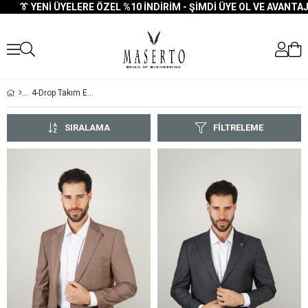
👔 YENI ÜYELERE ÖZEL %10 İNDIRIM - ŞIMDI ÜYE OL VE AVANTAJI
4-Drop Takım Elbise
SIRALAMA
FILTRELEME