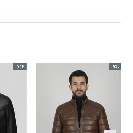
%19
%35
İndirim
İndirim
%19İndirim
%35İndirim