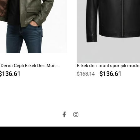
Hakiki Kuzu Derisi Cepli Erkek Deri Mont Dört Mevsim
136.61
$136.61
$168.14