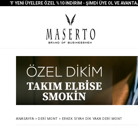
👔 YENI ÜYELERE ÖZEL %10 İNDIRIM - ŞIMDI ÜYE OL VE AVANTAJI K
ANASAYFA
>
DERI MONT
>
ERKEK SIYAH DIK YAKA DERI MONT