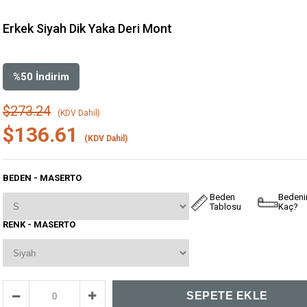
Erkek Siyah Dik Yaka Deri Mont
%
50
İndirim
$273.24
(KDV Dahil)
$136.61
(KDV Dahil)
BEDEN - MASERTO
Beden
Beden
Tablosu
Kaç?
RENK - MASERTO