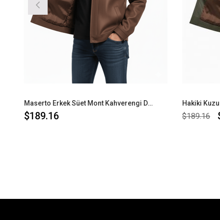
Maserto Erkek Süet Mont Kahverengi Dört Mevsim
$189.16
$
$189.16