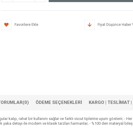
Favorilere Ekle
Fiyat Düşünce Haber 
YORUMLAR
(0)
ÖDEME SEÇENEKLERI
KARGO | TESLİMAT 
ular kalıp, rahat bir kullanım sağlar ve farklı vücut tiplerine uyum gösterir; - H
ik yaka detayı ile modern ve klasik tarzları harmanlar; - %100 deri materyal bile