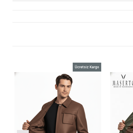
Ücretsiz Kargo
im
o
irim