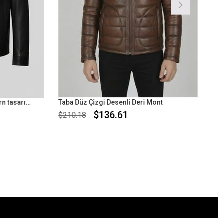
Erkek deri mont spor şık modern tasarım
Taba Düz Çizgi Desenli Deri Mont
$136.61
$210.18