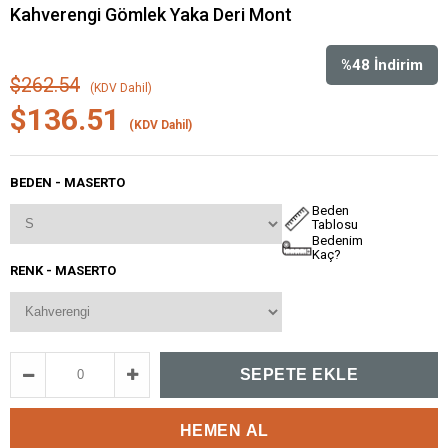
Kahverengi Gömlek Yaka Deri Mont
%
48
İndirim
$262.54
(KDV Dahil)
$136.51
(KDV Dahil)
BEDEN - MASERTO
Beden
Tablosu
Bedenim
Kaç?
RENK - MASERTO