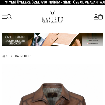
👔 YENI ÜYELERE ÖZEL %10 İNDIRIM - ŞIMDI ÜYE OL VE AVANTAJI 
KAHVERENGI GÖMLEK YAKA DERI MONT